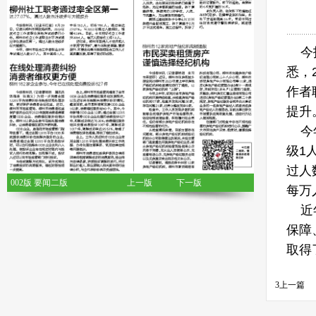
今报
悉，
作者
提升
今年
级1
过人
002版 要闻二版
上一版
下一版
每万
近年
保障
取得
3
上一篇