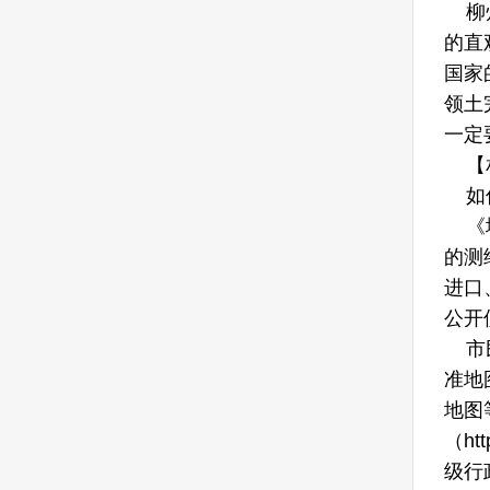
柳州
的直
国家
领土
一定
【
如何
《地
的测
进口
公开
市民
准地图
地图
（ht
级行