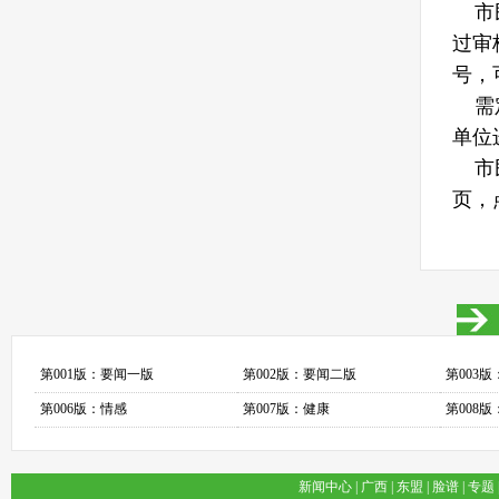
市民
过审
号，
需定
单位
市民
页，
第001版：要闻一版
第002版：要闻二版
第003
第006版：情感
第007版：健康
第008
新闻中心
|
广西
|
东盟
|
脸谱
|
专题