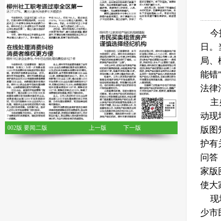
今报
日。
局、
能错
法律
主办
动现
版图
002版 要闻二版
上一版
下一版
护有
问答
家版
使大
现场
少市